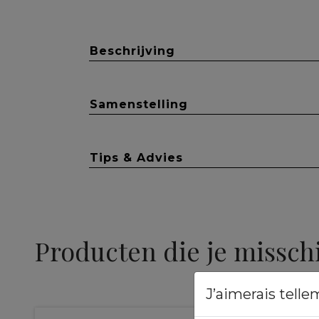
Beschrijving
Samenstelling
Tips & Advies
Producten die je missch
J’aimerais telle