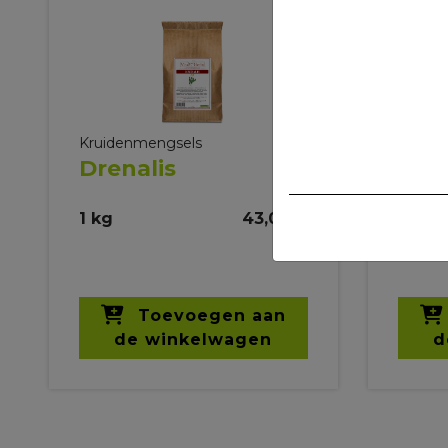
Kruidenmengsels
Kruide
Drenalis
Easy
Ade
1 kg
43,00 €
1 kg
Toevoegen aan
de winkelwagen
d