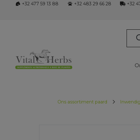
+32 477 59 13 88
+32 483 29 66 28
+32 47
O
Ons assortiment paard
Inwendig