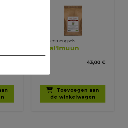
Kruidenmengsels
Vital'Imuun
2,00 €
1 kg
43,00 €
aan
Toevoegen aan
en
de winkelwagen