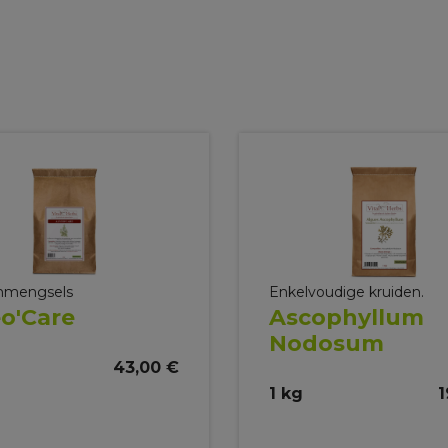
nmengsels
Enkelvoudige kruiden.
o'Care
Ascophyllum
Nodosum
43,00 €
1 kg
1