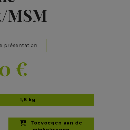
k/MSM
e présentation
00
€
1,8 kg
Toevoegen aan de
winkelwagen