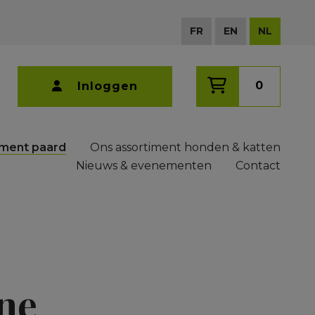
FR
EN
NL
0
Inloggen
iment paard
Ons assortiment honden & katten
Nieuws & evenementen
Contact
ne