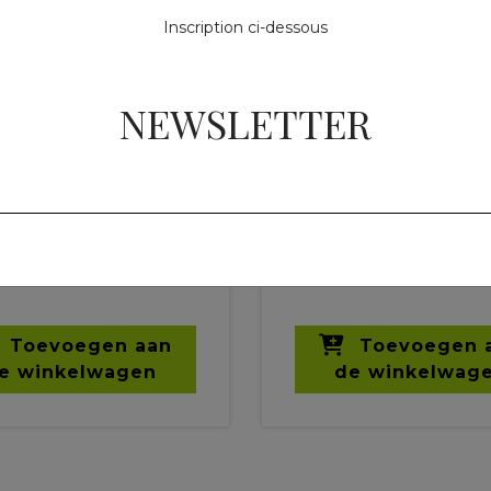
Inscription ci-dessous
NEWSLETTER
nmengsels
Kruidenmengsels
 Breath -
Equi'Vern
mhaling
1 kg
3
43,00 €
Toevoegen aan
Toevoegen 
e winkelwagen
de winkelwag