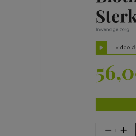
Ster
Inwendige zorg
video d
56,