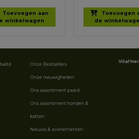
Toevoegen aan
Toevoegen 
e winkelwagen
de winkelwag
Vital'He
ialité
Onze Bestsellers
Onze nieuwigheden
Ons assortiment paard
Ons assortiment honden &
katten
Nieuws & evenementen