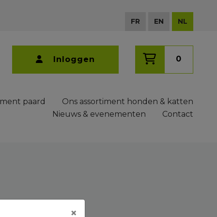
FR
EN
NL
0
Inloggen
iment paard
Ons assortiment honden & katten
Nieuws & evenementen
Contact
×