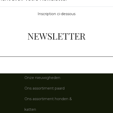
Inscription ci-dessous
NEWSLETTER
Vital'He
ialité
Onze Bestsellers
Onze nieuwigheden
Ons assortiment paard
Ons assortiment honden &
katten