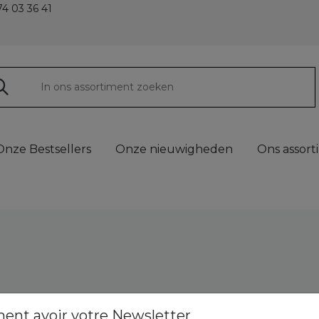
4 03 36 41
Onze Bestsellers
Onze nieuwigheden
Ons assort
FAQ
ment avoir votre Newsletter