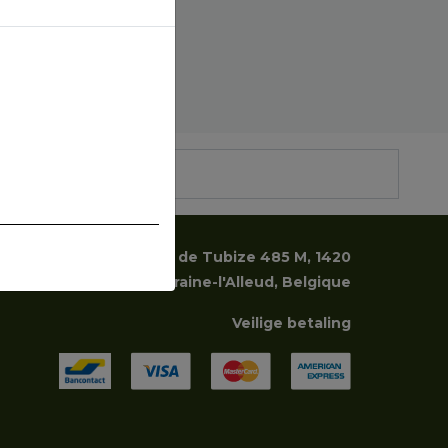
rbs, Zoma srl, Chaussée de Tubize 485 M, 1420
Braine-l'Alleud, Belgique
Veilige betaling