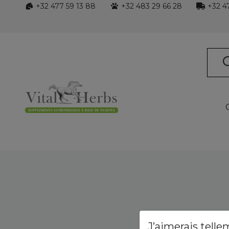
+32 477 59 13 88
+32 483 29 66 28
+32 47
J’aimerais telle