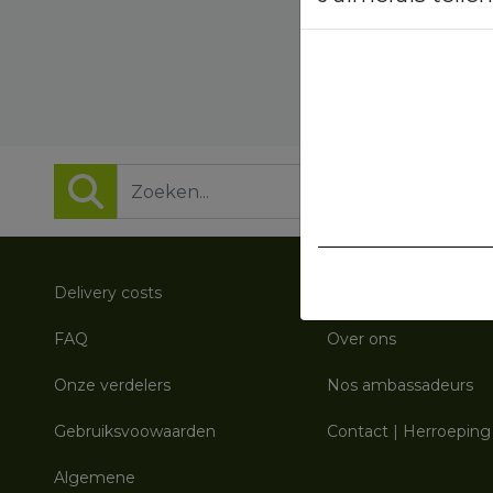
Delivery costs
Politique de confident
FAQ
Over ons
Onze verdelers
Nos ambassadeurs
Gebruiksvoowaarden
Contact
|
Herroeping
Algemene