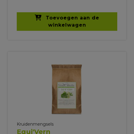
Toevoegen aan de
winkelwagen
Kruidenmengsels
Equi'Vern