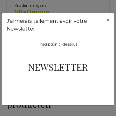
Kruidenmengsels
Vital'Imuun
×
J’aimerais tellement avoir votre
1 kg
43,00 €
Newsletter
Toevoegen aan de
Inscription ci-dessous
winkelwagen
NEWSLETTER
Vergelijkbare
producten