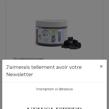
Kruidenmengsels
Charbon vegetal Pets
×
J’aimerais tellement avoir votre
Newsletter
stuk
14,50 €
Inscription ci-dessous
Toevoegen aan de
winkelwagen