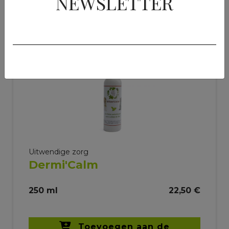
NEWSLETTER
Uitwendige zorg
Dermi'Calm
250 ml
22,50 €
Toevoegen aan de