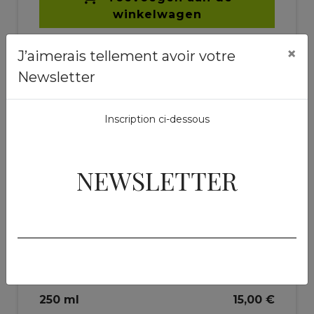
winkelwagen
×
J’aimerais tellement avoir votre
Newsletter
Inscription ci-dessous
NEWSLETTER
Enkelvoudige kruiden.
Hépato'Draine
250 ml
15,00 €