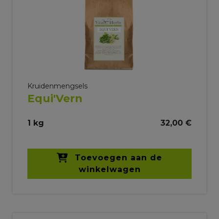
Kruidenmengsels
Equi'Vern
1 kg
32,00 €
Toevoegen aan de
winkelwagen