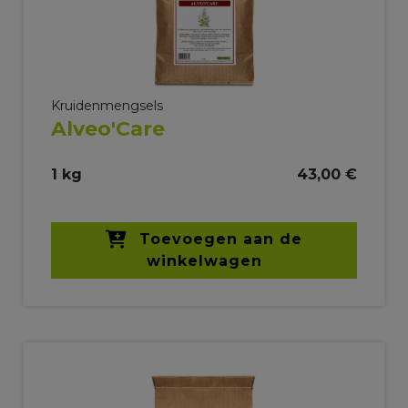
Kruidenmengsels
Alveo'Care
1 kg
43,00 €
Toevoegen aan de
winkelwagen