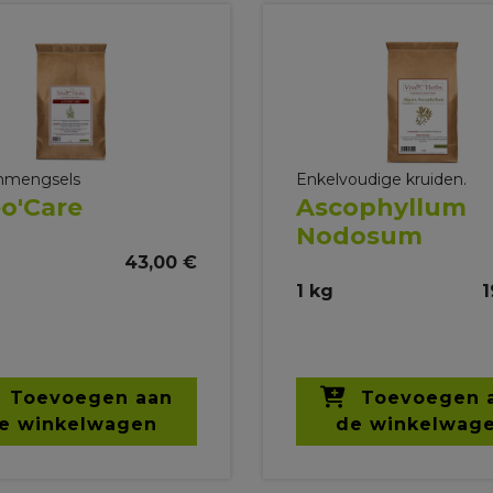
nmengsels
Enkelvoudige kruiden.
o'Care
Ascophyllum
Nodosum
43,00 €
1 kg
1
Toevoegen aan
Toevoegen 
e winkelwagen
de winkelwag