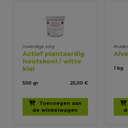
Inwendige zorg
Kruide
Actief plantaardig
Alve
houtskool / witte
klei
1 kg
500 gr
25,00 €
Toevoegen aan
de winkelwagen
d