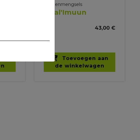
Kruidenmengsels
Vital'Imuun
2,00 €
1 kg
43,00 €
aan
Toevoegen aan
en
de winkelwagen