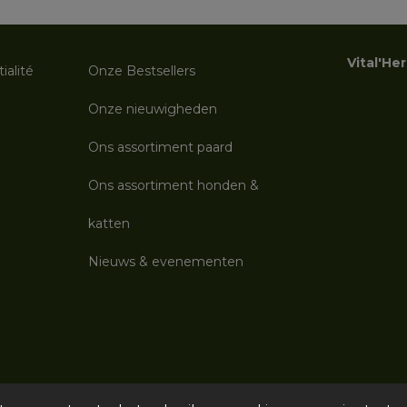
Vital'He
ialité
Onze Bestsellers
Onze nieuwigheden
Ons assortiment paard
Ons assortiment honden &
katten
Nieuws & evenementen
Copyright © 2006-2026 Zoma srl | Tous droits réservés