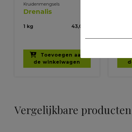
Kruidenmengsels
Kruide
Drenalis
Easy
Ade
1 kg
43,00 €
1 kg
Toevoegen aan
de winkelwagen
d
Vergelijkbare producten