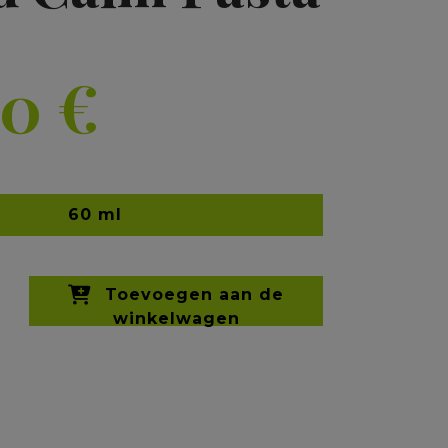
90
€
60 ml
Toevoegen aan de
winkelwagen