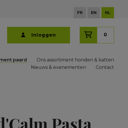
FR
EN
NL
0
Inloggen
iment paard
Ons assortiment honden & katten
Nieuws & evenementen
Contact
d'Calm Pasta