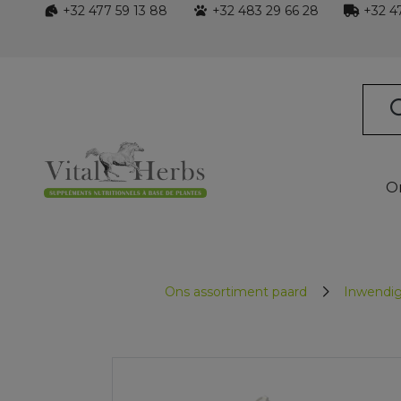
+32 477 59 13 88
+32 483 29 66 28
+32 47
O
Ons assortiment paard
Inwendig