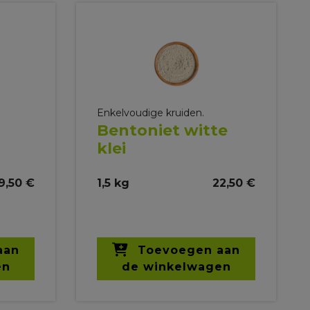
Enkelvoudige kruiden.
Bentoniet witte
klei
9,50 €
1,5 kg
22,50 €
aan
Toevoegen aan
en
de winkelwagen