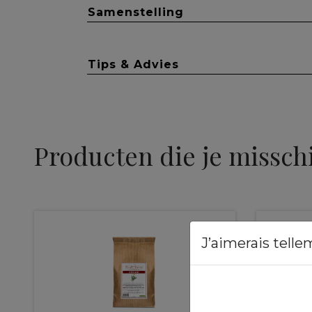
Samenstelling
Tips & Advies
Producten die je missch
J’aimerais telle