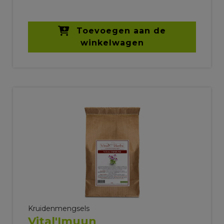
Toevoegen aan de
winkelwagen
Kruidenmengsels
Vital'Imuun