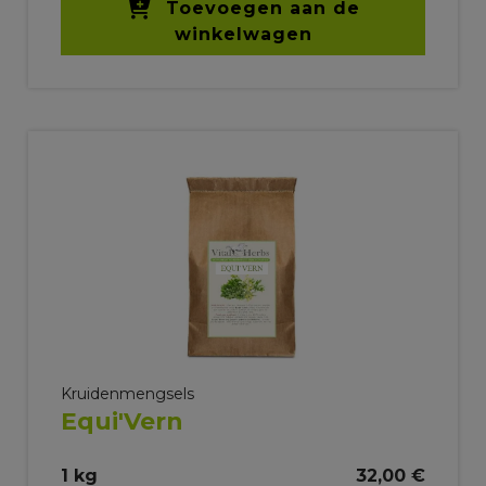
Toevoegen aan de
winkelwagen
Kruidenmengsels
Equi'Vern
1 kg
32,00 €