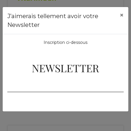
1 kg
43,00 €
×
J’aimerais tellement avoir votre
Newsletter
Toevoegen aan de
winkelwagen
Inscription ci-dessous
NEWSLETTER
Vergelijkbare
producten