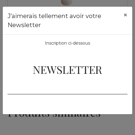
×
J’aimerais tellement avoir votre
Soins externes
Newsletter
Nebuline
250 ml
49,50 €
Inscription ci-dessous
Ajouter au panier
NEWSLETTER
Produits similaires