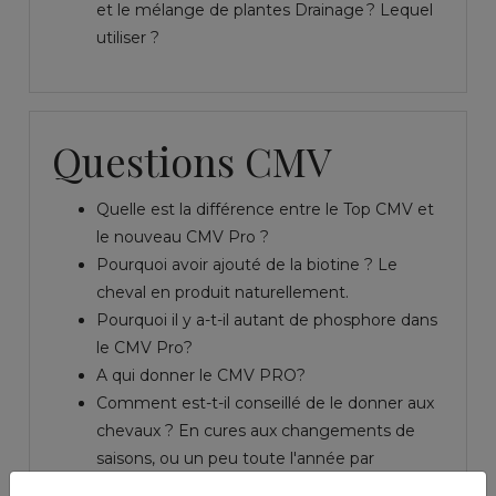
et le mélange de plantes Drainage ? Lequel
utiliser ?
Questions CMV
Quelle est la différence entre le Top CMV et
le nouveau CMV Pro ?
Pourquoi avoir ajouté de la biotine ? Le
cheval en produit naturellement.
Pourquoi il y a-t-il autant de phosphore dans
le CMV Pro?
A qui donner le CMV PRO?
Comment est-t-il conseillé de le donner aux
chevaux ? En cures aux changements de
saisons, ou un peu toute l'année par
exemple ?