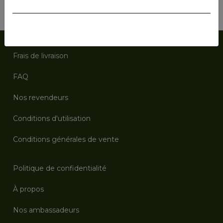
Vous souhaitez devenir revendeurs de notre gamme
Vital'herbs? Contactez nous via :
info@vitalherbs.be
Frais de livraison
FAQ
Nos revendeurs
Conditions d'utilisation
Conditions générales de vente
Politique de confidentialité
À propos
Nos ambassadeurs