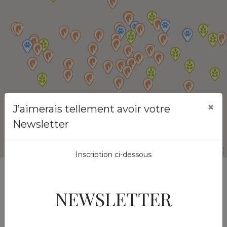
×
J’aimerais tellement avoir votre
Newsletter
Inscription ci-dessous
Si vous ne trouvez pas de revendeurs spécialisés proche
NEWSLETTER
de chez vous, vous pouvez commander vos produits
Vital Herbs en ligne.