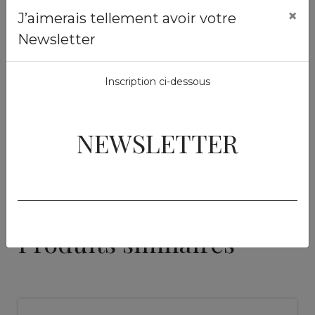
×
J’aimerais tellement avoir votre
Soins externes
Newsletter
Nebuline
250 ml
49,50 €
Inscription ci-dessous
Ajouter au panier
NEWSLETTER
Produits similaires