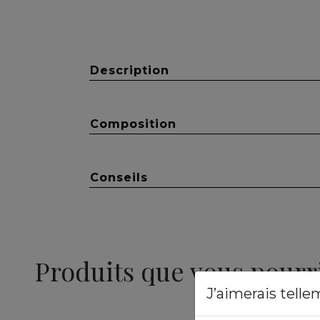
Description
Composition
Conseils
Produits que vous pourr
J’aimerais telle