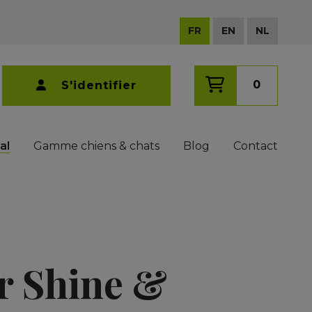
FR
EN
NL
0
S'identifier
al
Gamme chiens & chats
Blog
Contact
r Shine &