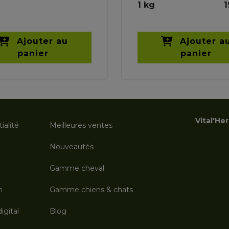
1 kg
1
Ajouter au
Ajouter a
panier
panier
Vital'He
ialité
Meilleures ventes
Nouveautés
Gamme cheval
n
Gamme chiens & chats
igital
Blog