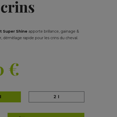
 crins
t Super Shine
apporte brillance, gainage &
, démêlage rapide pour les crins du cheval.
0
€
l
2 l