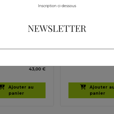
Inscription ci-dessous
NEWSLETTER
es de plantes
Mélanges de plantes
 Breath -
Equi'Vern
iration
1 kg
3
43,00 €
Ajouter au
Ajouter a
panier
panier