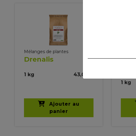
Mélanges de plantes
Mélang
Drenalis
Easy
Resp
1 kg
43,00 €
1 kg
Ajouter au
panier