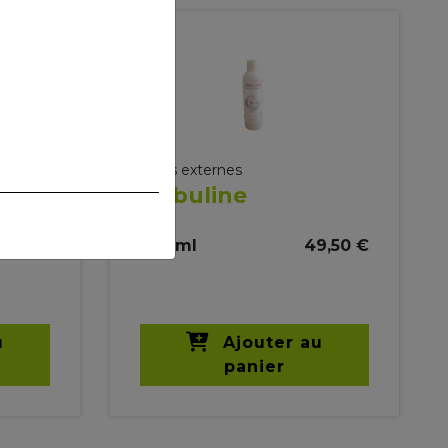
Soins externes
Nebuline
2,00 €
250 ml
49,50 €
u
Ajouter au
panier