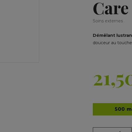
Care
Soins externes
Démêlant lustran
douceur au toucher
21,5
500 m