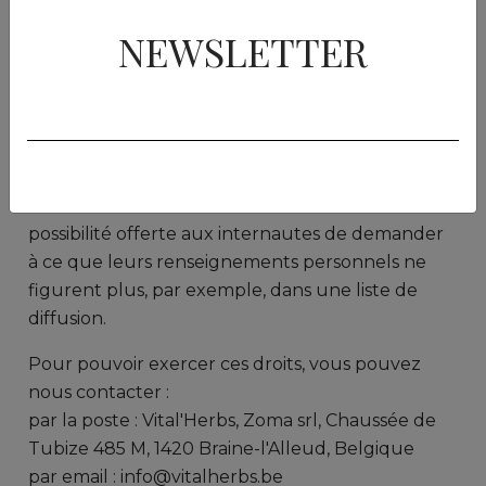
d'opposition et de retrait quant à vos
renseignements personnels.
NEWSLETTER
Le droit d'opposition s'entend comme étant la
possibilité offerte aux internautes de refuser que
leurs renseignements personnels soient utilisées
à certaines fins mentionnées lors de la collecte.
Le droit de retrait s'entend comme étant la
possibilité offerte aux internautes de demander
à ce que leurs renseignements personnels ne
figurent plus, par exemple, dans une liste de
diffusion.
Pour pouvoir exercer ces droits, vous pouvez
nous contacter :
par la poste : Vital'Herbs, Zoma srl, Chaussée de
Tubize 485 M, 1420 Braine-l'Alleud, Belgique
par email : info@vitalherbs.be