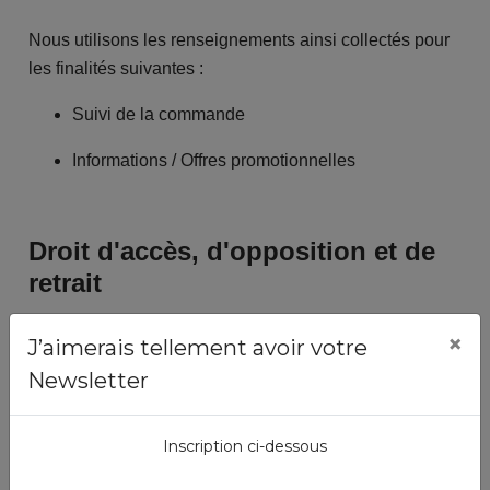
Nous utilisons les renseignements ainsi collectés pour
les finalités suivantes :
Suivi de la commande
Informations / Offres promotionnelles
Droit d'accès, d'opposition et de
retrait
Nous nous engageons à reconnaître un droit
×
J’aimerais tellement avoir votre
d'accès et de rectification aux personnes
Newsletter
concernées désireuses de consulter, modifier,
voire radier les informations les concernant.
Inscription ci-dessous
Nous nous engageons à vous offrir un droit